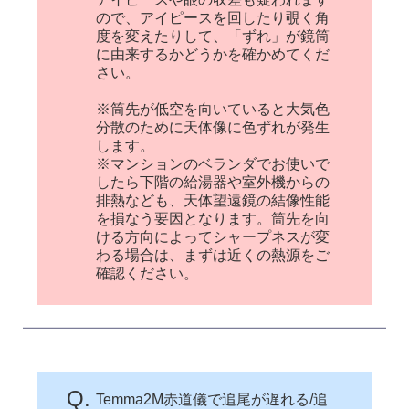
ので、アイピースを回したり覗く角
度を変えたりして、「ずれ」が鏡筒
に由来するかどうかを確かめてくだ
さい。
※筒先が低空を向いていると大気色
分散のために天体像に色ずれが発生
します。
※マンションのベランダでお使いで
したら下階の給湯器や室外機からの
排熱なども、天体望遠鏡の結像性能
を損なう要因となります。筒先を向
ける方向によってシャープネスが変
わる場合は、まずは近くの熱源をご
確認ください。
Q.
Temma2M赤道儀で追尾が遅れる/追