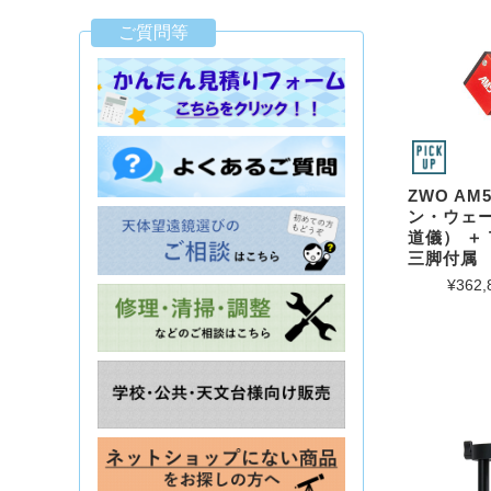
ご質問等
ZWO AM
ン・ウェ
道儀） ＋ 
三脚付属
¥362,