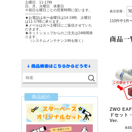
土曜日 11-17時
日、月、火曜日 休業日
※祝日も曜日ごとの営業時間に従います。
表示切替：
--------------
★お電話は水〜金曜日は14-19時、土曜日
110件中1件
は11-17時に承ります。
★メールは火〜土曜日にご返信させていた
だきます。
★ネットショップからのご注文は24時間承
商品一
ります。
（システムメンテナンス時を除く）
商品紹介
ZWO EA
ドセット
Ver.
¥46