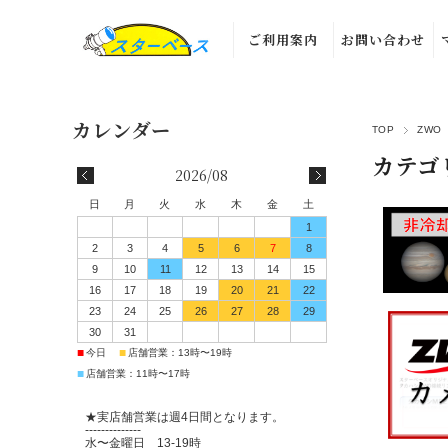
ご利用案内
お問い合わせ
TOP
ZWO
カテゴ
2026/08
日
月
火
水
木
金
土
1
2
3
4
5
6
7
8
9
10
11
12
13
14
15
16
17
18
19
20
21
22
23
24
25
26
27
28
29
30
31
■
■
今日
店舗営業：13時〜19時
■
店舗営業：11時〜17時
★実店舗営業は週4日間となります。
--------------
水〜金曜日 13-19時