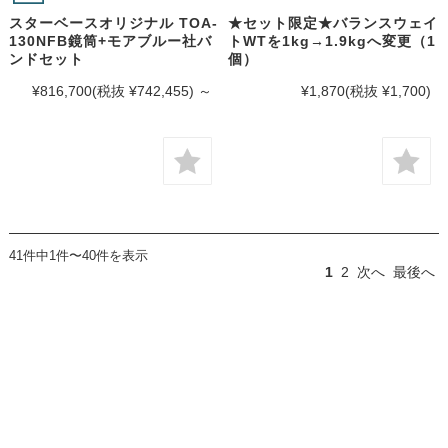
スターベースオリジナル TOA-
★セット限定★バランスウェイ
130NFB鏡筒+モアブルー社バ
トWTを1kg→1.9kgへ変更（1
ンドセット
個）
¥816,700
(税抜 ¥742,455)
～
¥1,870
(税抜 ¥1,700)
41件中1件〜40件を表示
1
2
次へ
最後へ