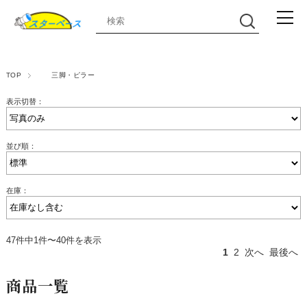
TOP
三脚・ピラー
表示切替：
並び順：
在庫：
47件中1件〜40件を表示
1
2
次へ
最後へ
商品一覧