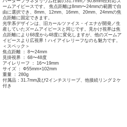
バーダープラネタリウム社製の31.7mm／50.8mm径対応ズ
ームアイピースです。 焦点距離は8mm〜24mmの範囲で自
由に選択でき、8mm、12mm、16mm、20mm、24mmの焦
点距離に固定できます。
光学系デザインは、旧カールツァイス・イエナが開発／生
産していたズームアイピースと同じです。見かけ視界は焦
点距離により68度から48度に変化しますが、他のズームア
イピースより広視界！ハイアイレリーフなのも魅力です。
＜スペック＞
焦点距離 ： 8〜24mm
見掛視界 ： 68〜48度
アイレリーフ ： 16〜19mm
サイズ ： Φ55mm×102mm
重量 ： 280g
付属品：31.7mm及び2インチスリーブ、他接続リング２ケ
付き