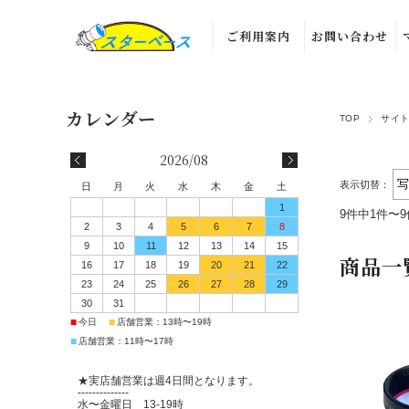
ご利用案内
お問い合わせ
TOP
サイ
2026/08
表示切替：
日
月
火
水
木
金
土
1
9件中1件〜
2
3
4
5
6
7
8
9
10
11
12
13
14
15
商品一
16
17
18
19
20
21
22
23
24
25
26
27
28
29
30
31
■
■
今日
店舗営業：13時〜19時
■
店舗営業：11時〜17時
★実店舗営業は週4日間となります。
--------------
水〜金曜日 13-19時