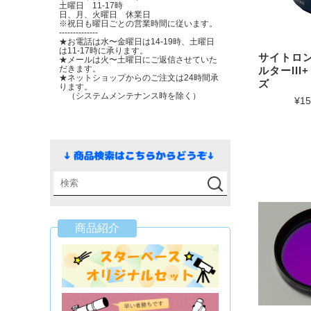
土曜日 11-17時
日、月、火曜日 休業日
※祝日も曜日ごとの営業時間に従います。
--------------
★お電話は水〜金曜日は14-19時、土曜日
は11-17時に承ります。
サイトロン 
★メールは火〜土曜日にご返信させていた
だきます。
ルターIII
★ネットショップからのご注文は24時間承
ズ
ります。
（システムメンテナンス時を除く）
¥15
商品紹介