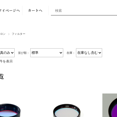
マイページへ
カートへ
トロン
フィルター
並び順：
在庫：
9件を表示
覧