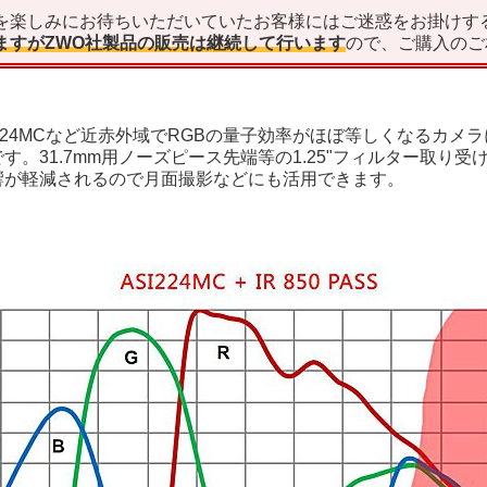
を楽しみにお待ちいただいていたお客様にはご迷惑をお掛けす
ますがZWO社製品の販売は継続して行います
ので、ご購入のご
SI224MCなど近赤外域でRGBの量子効率がほぼ等しくなる
す。31.7mm用ノーズピース先端等の1.25"フィルター取
響が軽減されるので月面撮影などにも活用できます。