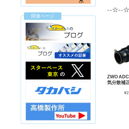
--☆--
関連ページ
ZWO ADC
気分散補
¥2