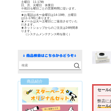
土曜日 11-17時
日、月、火曜日 休業日
※祝日も曜日ごとの営業時間に従います。
--------------
★お電話は水〜金曜日は14-19時、土曜日
は11-17時に承ります。
★メールは火〜土曜日にご返信させていた
だきます。
★ネットショップからのご注文は24時間承
ります。
（システムメンテナンス時を除く）
商品紹介
セール
-----------
弊店に
セール