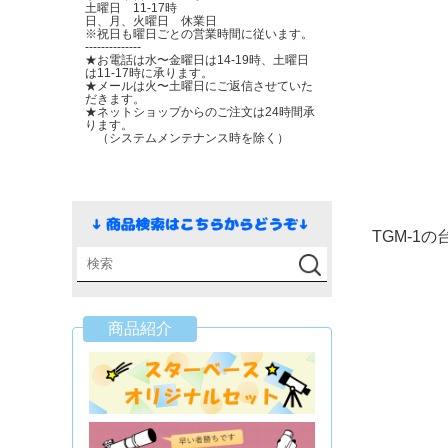
土曜日 11-17時
日、月、火曜日 休業日
※祝日も曜日ごとの営業時間に従います。
--------------
★お電話は水〜金曜日は14-19時、土曜日
は11-17時に承ります。
★メールは火〜土曜日にご返信させていた
だきます。
★ネットショップからのご注文は24時間承
ります。
（システムメンテナンス時を除く）
TGM-1
商品紹介