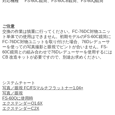
対応機種
FS-60C鏡筒、FS-60CB鏡筒、FS-60Q鏡筒
ご注意
交換の作業は慎重に行ってください。FC-76DC対物ユニッ
ト単体での使用はできません。初期モデルのFS-60C鏡筒に
FC-76DC対物ユニットを取り付けた場合、76Dレデューサ
ーを使っての写真撮影と眼視でピントが合いません。FS-
60C鏡筒との組み合わせで76Dレデューサーを使用するには
CB 改造キットが必要ですので、別途お求めください。
システムチャート
写真／眼視 FC/FSマルチフラットナー1.04×
写真／眼視
FS-60Qに使用時
エクステンダーQ1.6X
エクステンダーC2X