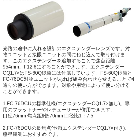
光路の途中に入れる設計のエクステンダーレンズです。対
物ユニットと接眼ユニットの間にねじ込んで取り付けま
す。このエクステンダーを追加することで焦点距離
954mm、F12.6にすることができます。エクステンダー
CQ1.7×はFS-60Q鏡筒には付属しています。FS-60Q鏡筒と
FC-76DC対物ユニットがあれば組み合わせを変えることで4
通りの使い方ができます。対象や用途によって使い分ける
ことができます。
1.FC-76DCUの標準仕様(エクステンダーCQ1.7×無し)。専
用のフラットナーやレデューサーが併用できます。
口径76mm 焦点距離570mm 口径比1：7.5
2.FC-76DCUの長焦点仕様(エクステンダーCQ1.7×付き)。
惑星観測におすすめです。