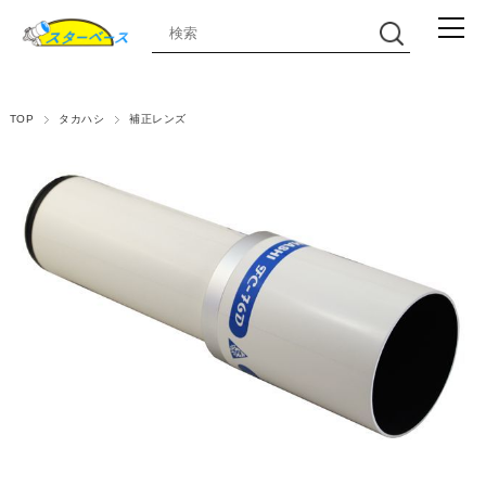
TOP
タカハシ
補正レンズ