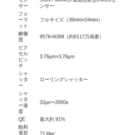
サー
ンサー
フォ
ーマ
フルサイズ（36mm×24mm）
ット
解像
9576×6388（約6117万画素）
度
ピク
セル
3.76μm×3.76μm
ピッ
チ
シャ
ッタ
ローリングシャッター
ー
シャ
ッタ
32μs〜2000s
ー速
度
QE
最大約 91%
飽和
-
電荷
71.6ke