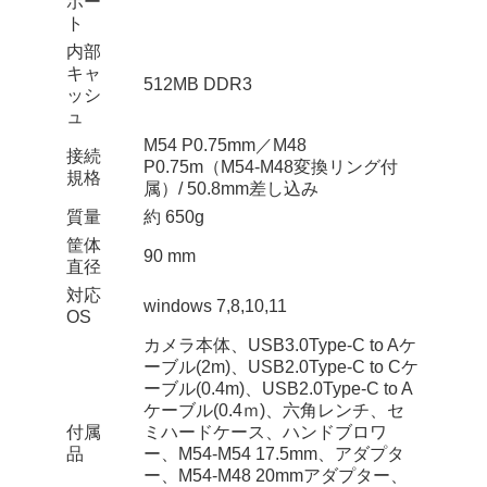
ポー
ト
内部
キャ
512MB DDR3
ッシ
ュ
M54 P0.75mm／M48
接続
P0.75m（M54-M48変換リング付
規格
属）/ 50.8mm差し込み
質量
約 650g
筐体
90 mm
直径
対応
windows 7,8,10,11
OS
カメラ本体、USB3.0Type-C to Aケ
ーブル(2m)、USB2.0Type-C to Cケ
ーブル(0.4m)、USB2.0Type-C to A
ケーブル(0.4ｍ)、六角レンチ、セ
付属
ミハードケース、ハンドブロワ
品
ー、M54-M54 17.5mm、アダプタ
ー、M54-M48 20mmアダプター、