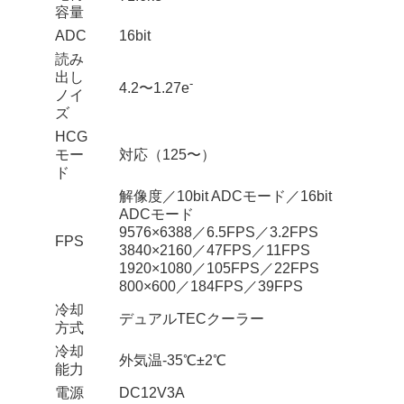
容量
ADC
16bit
読み
出し
-
4.2〜1.27e
ノイ
ズ
HCG
モー
対応（125〜）
ド
解像度／10bit ADCモード／16bit
ADCモード
9576×6388／6.5FPS／3.2FPS
FPS
3840×2160／47FPS／11FPS
1920×1080／105FPS／22FPS
800×600／184FPS／39FPS
冷却
デュアルTECクーラー
方式
冷却
外気温-35℃±2℃
能力
電源
DC12V3A