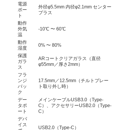
電源
外径φ5.5mm 内径φ2.1mm センター
ポー
プラス
ト
動作
外気
-10℃ 〜 60℃
温
動作
0% 〜 80%
湿度
保護
ARコートクリアガラス（直径
ガラ
φ55mm／厚さ2mm）
ス
フラ
ンジ
17.5mm／12.5mm（チルトプレー
バッ
ト取り外し時）
ク
デー
メインケーブルUSB3.0（Type-
タポ
C）、アクセサリーUSB2.0（Type-
ート
C）
デバ
イス
USB2.0（Type-C）