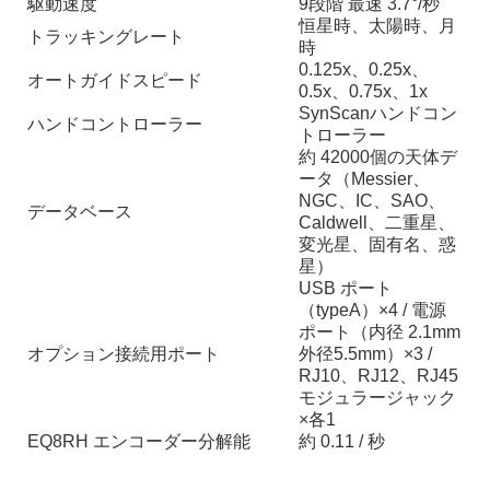
駆動速度
9段階 最速 3.7°/秒
恒星時、太陽時、月
トラッキングレート
時
0.125x、0.25x、
オートガイドスピード
0.5x、0.75x、1x
SynScanハンドコン
ハンドコントローラー
トローラー
約 42000個の天体デ
ータ（Messier、
NGC、IC、SAO、
データベース
Caldwell、二重星、
変光星、固有名、惑
星）
USB ポート
（typeA）×4 / 電源
ポート（内径 2.1mm
オプション接続用ポート
外径5.5mm）×3 /
RJ10、RJ12、RJ45
モジュラージャック
×各1
EQ8RH エンコーダー分解能
約 0.11 / 秒