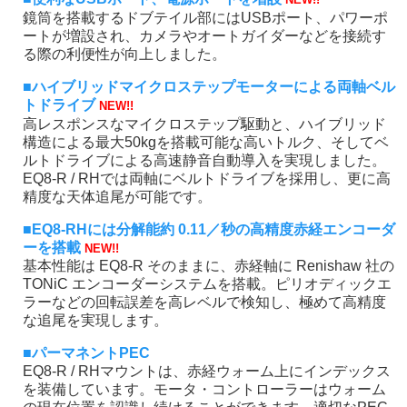
鏡筒を搭載するドブテイル部にはUSBポート、パワーポ
ートが増設され、カメラやオートガイダーなどを接続す
る際の利便性が向上しました。
■ハイブリッドマイクロステップモーターによる両軸ベル
トドライブ
NEW!!
高レスポンスなマイクロステップ駆動と、ハイブリッド
構造による最大50kgを搭載可能な高いトルク、そしてベ
ルトドライブによる高速静音自動導入を実現しました。
EQ8-R / RHでは両軸にベルトドライブを採用し、更に高
精度な天体追尾が可能です。
■EQ8-RHには分解能約 0.11／秒の高精度赤経エンコーダ
ーを搭載
NEW!!
基本性能は EQ8-R そのままに、赤経軸に Renishaw 社の
TONiC エンコーダーシステムを搭載。ピリオディックエ
ラーなどの回転誤差を高レベルで検知し、極めて高精度
な追尾を実現します。
■パーマネントPEC
EQ8-R / RHマウントは、赤経ウォーム上にインデックス
を装備しています。モータ・コントローラーはウォーム