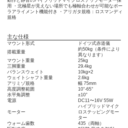
動作と静音のハイブリッドマイクロステップモーター採
用 ・北極星が見えない場所でも極軸合わせが可能なポー
ラアライメント機能付き ・アリガタ規格：ロスマンディ
規格
主な仕様
マウント形式
ドイツ式赤道儀
約50kg（条件により
搭載重量
異なります）
マウント重量
25kg
三脚重量
29.4kg
バランスウェイト
10kg×2
ウェイトシャフト重量
2.6kg
アリミゾ規格
幅 75mm
高度調整範囲
10°-65°
水平角調整
±10°
電源
DC11〜16V 55W
ハイブリッドマイク
モーター
ロステッピングモー
ター
ウォーム歯数
435（両軸）