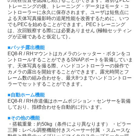
の現在位置を認識し続けることができます。適切なPEC
トレーニングの後、トレーニング・データはモータ・コ
ントローラーに永久に保存されます。ユーザは短焦点に
よる天体写真撮影時の追尾性能を改善するために、いつ
でもPECを始めることができます。PECトレーニング
は、次回観察する際には必要ありません (極軸セッティン
グが正確であると仮定して) 。
■バッチ露出機能
EQ8-R / RHマウントはカメラのシャッター・ボタンをコ
ントロールすることができるSNAPポートを装備していま
す。天体写真を撮る際、ハンドコントローラーの操作で
カメラの露出を開始することができます。露光時間とフ
レーム数の組み合わせを、最大8つまでハンドコントロー
ラーでセットすることができます。
■自動ホーム機能
EQ8-R / RH赤道儀はホームポジション・センサーを装備
しており、指標合わせを自動的に行います。
■その他の機能
・搭載重量：約50kg（条件により異なります） ・ピラー
三脚：レベル調整機能付きスペーサー付属 ・スムースな