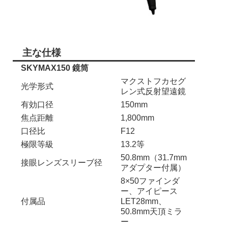
主な仕様
SKYMAX150 鏡筒
マクストフカセグ
光学形式
レン式反射望遠鏡
有効口径
150mm
焦点距離
1,800mm
口径比
F12
極限等級
13.2等
50.8mm（31.7mm
接眼レンズスリーブ径
アダプター付属）
8×50ファインダ
ー、アイピース
付属品
LET28mm、
50.8mm天頂ミラ
ー