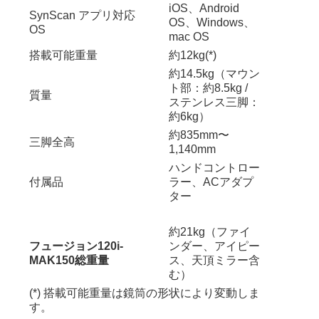
iOS、Android
SynScan アプリ対応
OS、Windows、
OS
mac OS
搭載可能重量
約12kg(*)
約14.5kg（マウン
ト部：約8.5kg /
質量
ステンレス三脚：
約6kg）
約835mm〜
三脚全高
1,140mm
ハンドコントロー
付属品
ラー、ACアダプ
ター
約21kg（ファイ
フュージョン120i-
ンダー、アイピー
MAK150総重量
ス、天頂ミラー含
む）
(*) 搭載可能重量は鏡筒の形状により変動しま
す。