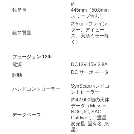
約
鏡筒長
445mm（50.8mm
スリーブ含む）
約5kg（ファイン
ダー、アイピー
鏡筒質量
ス、天頂ミラー除
く）
フュージョン 120i
電源
DC12V-15V 2.8A
DC サーボ モータ
駆動
ー
SynScanハンドコ
ハンドコントローラー
ントローラー
約42,000個の天体
データ（Messier,
NGC, IC, SAO,
データベース
Caldwell, 二重星,
変光星, 固有名, 惑
星）