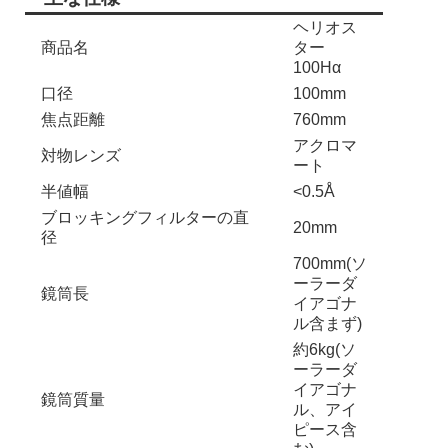
ヘリオス
商品名
ター
100Hα
口径
100mm
焦点距離
760mm
アクロマ
対物レンズ
ート
半値幅
<0.5Å
ブロッキングフィルターの直
20mm
径
700mm(ソ
ーラーダ
鏡筒長
イアゴナ
ル含まず)
約6kg(ソ
ーラーダ
イアゴナ
鏡筒質量
ル、アイ
ピース含