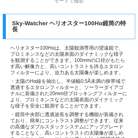
モードで撮影
Sky-Watcher ヘリオスター100Hα鏡筒の特
長
ヘリオスター100Hαは、太陽観測専用の望遠鏡で、
プロミネンスなどの太陽表面のダイナミックな様子
を観測することができます。100mmの口径がもたら
す高い解像力と、高いコントラストを誇るエタロン
フィルターにより、迫力ある太陽像が楽しめます。
・太陽のHα線を抽出し、半値幅0.5Å未満の狭帯域で
透過するエタロンフィルターと、ソーラーダイアゴ
ナルに装備された20mm径ブロッキングフィルターに
より、プロミネンスなどの太陽表面のダイナミック
な様子を安全に観測することができます。
・鏡筒中央部に透過波長を調整する機能が装備され
ており、簡単にコントラスト調整ができます。従来
の高価なダブルスタックシステムにアップグレード
することなく、高いコントラストの太陽像が楽しめ