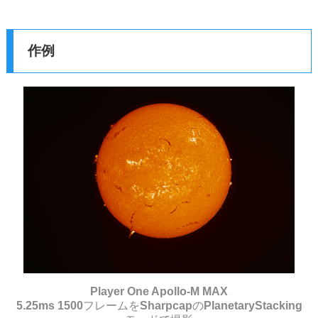
作例
Player One Apollo-M MAX
5.25ms 1500フレームをSharpcapのPlanetaryStacking