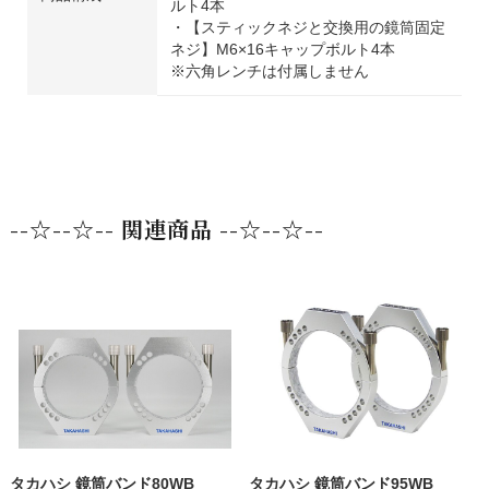
ルト4本
・【スティックネジと交換用の鏡筒固定
ネジ】M6×16キャップボルト4本
※六角レンチは付属しません
--☆--☆-- 関連商品 --☆--☆--
タカハシ 鏡筒バンド80WB
タカハシ 鏡筒バンド95WB