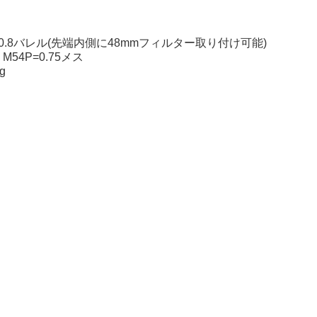
0.8バレル(先端内側に48mmフィルター取り付け可能)
54P=0.75メス
g