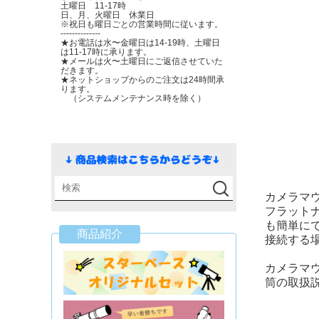
土曜日 11-17時
日、月、火曜日 休業日
※祝日も曜日ごとの営業時間に従います。
--------------
★お電話は水〜金曜日は14-19時、土曜日
は11-17時に承ります。
★メールは火〜土曜日にご返信させていた
だきます。
★ネットショップからのご注文は24時間承
ります。
（システムメンテナンス時を除く）
カメラマウ
フラット
も簡単にで
商品紹介
接続する場
カメラマウ
筒の取扱