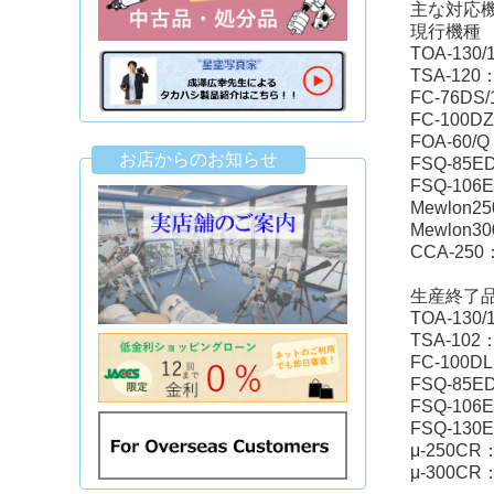
主な対応
現行機種
TOA-1
TSA-1
FC-76D
FC-100
FOA-60
お店からのお知らせ
FSQ-85
FSQ-10
Mewlon
Mewlo
CCA-25
生産終了
TOA-13
TSA-1
FC-100
FSQ-8
FSQ-10
FSQ-13
μ-250C
μ-300