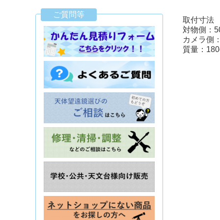
ご質問等
取付寸法
対物側：5
カメラ側：M
質量：180