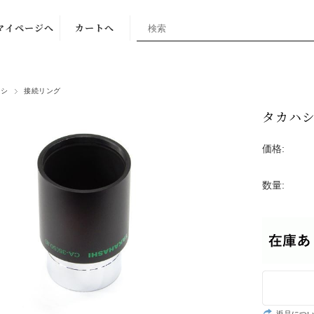
マイページへ
カートへ
ハシ
接続リング
タカハシ C
価格:
数量: