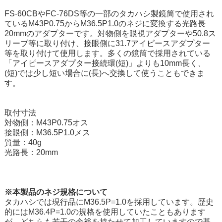
FS-60CBやFC-76DS等の一部のタカハシ製鏡筒で使用され
ているM43P0.75からM36.5P1.0のネジに変換する光路長
20mmのアダプターです。対物側を眼視アダプターや50.8ス
リーブ等に取り付け、接眼側に31.7アイピースアダプター
等を取り付けて使用します。多くの鏡筒で採用されている
「アイピースアダプター接続環(短)」よりも10mm長く、
(短)では少し短い場合に(長)へ交換して使うこともできま
す。
取付寸法
対物側：M43P0.75オス
接眼側：M36.5P1.0メス
質量：40g
光路長：20mm
※本製品のネジ規格について
タカハシでは現行品にM36.5P=1.0を採用しています。歴史
的にはM36.4P=1.0の規格を使用していたこともあります
が、どちらも若干の余裕を持たせて加工していますので基