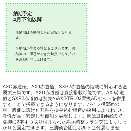
納期予定:
4月下旬以降
※納期は流動的なため目安となりま
す。
※納期が早まる場合もございます。お
品物のご用意ができた時点でお支払い
をお願い申し上げます。
AXD赤道儀、AXJ赤道儀、SXP2赤道儀の搭載に対応する金
属製三脚です。AXD赤道儀は直接搭載可能です。AXJ赤道
儀とSXP2赤道儀は別売のAXJ-TR102変換ADセットを併用
することで搭載できるようになります。パイプ径55mの
脚、脚側に設けた耳軸を挟み込む構造の採用によりねじれ
剛性が高く安定した観測を実現します。脚は2段伸縮式で、
各脚に2本ずつ取り付けられた高さ調整クランプによりしっ
かりと固定できます。三脚架台固定ボルトは付属しませ