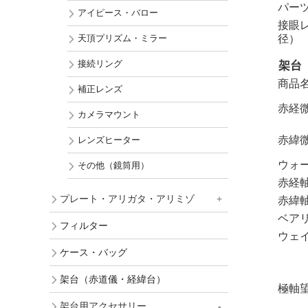
パー
アイピース・バロー
接眼レ
径）
天頂プリズム・ミラー
接続リング
架台
商品
補正レンズ
赤経
カメラマウント
赤緯
レンズヒーター
ウォ
その他（鏡筒用）
赤経
プレート・アリガタ・アリミゾ
赤緯
ベア
フィルター
ウェ
ケース・バッグ
架台（赤道儀・経緯台）
極軸
架台用アクセサリー