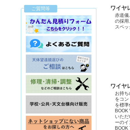
ワイヤ
ご質問等
赤道儀
の採用
スペッ
ワイヤ
お持ち
をコン
を標準
BOOK
いただ
ーのイ
BOO