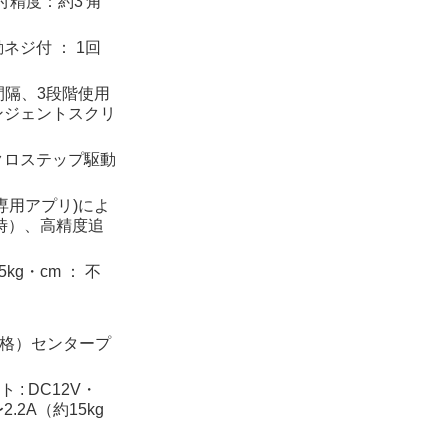
付精度：約3′角
ネジ付 ： 1回
°間隔、3段階使用
ンジェントスクリ
クロステップ駆動
専用アプリ)によ
時）、高精度追
kg・cm ： 不
（統一規格）センタープ
: DC12V・
2.2A（約15kg