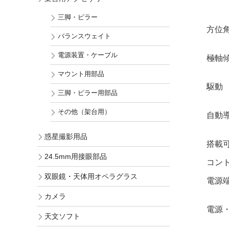
三脚・ピラー
方位
バランスウェイト
電源装置・ケーブル
極軸
マウント用部品
駆動
三脚・ピラー用部品
その他（架台用）
自動
惑星撮影用品
搭載
24.5mm用接眼部品
コン
双眼鏡・天体用オペラグラス
電源
カメラ
電源
天文ソフト