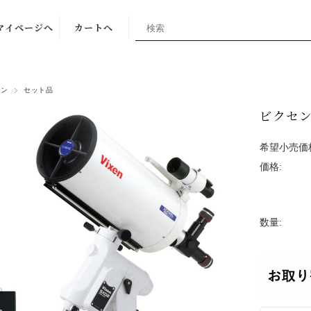
マイページへ
カートへ
セン
セット品
ビクセン 
希望小売価
価格:
数量: