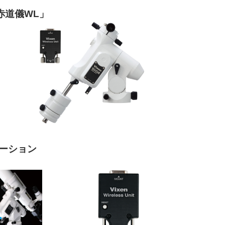
赤道儀WL」
ーション