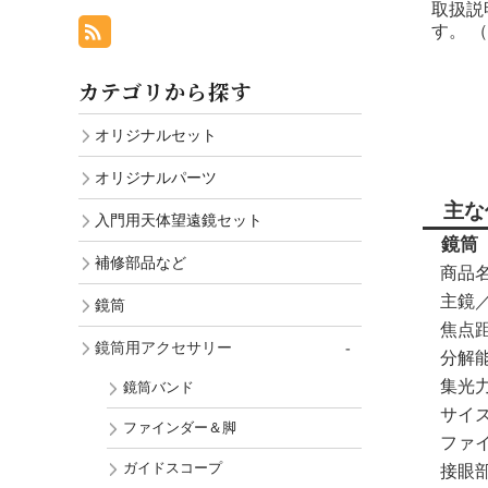
取扱説
す。 
カテゴリから探す
オリジナルセット
オリジナルパーツ
主な
入門用天体望遠鏡セット
鏡筒
補修部品など
商品
主鏡
鏡筒
焦点
鏡筒用アクセサリー
分解
集光
鏡筒バンド
サイ
ファインダー＆脚
ファ
ガイドスコープ
接眼