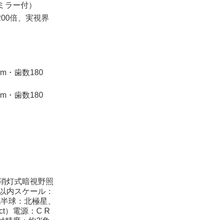
プミラー付）
m(200倍、実視界
m・歯数180
m・歯数180
自動消灯式暗視野照
角以内スケール：
北半球：北極星、
Oct）電源：C R