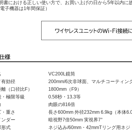
明書における正しい使い方で、お買い上げの日から5年以内に
（電子機器は1年間保証）
仕様
名
VC200L鏡筒
／有効径
200mm/6次非球面、マルチコーティン
距離（口径比F）
1800mm（F9）
能・極限等級
0.58秒・13.3等
力
肉眼の816倍
ズ・重さ
長さ600mm 外径232mm 6.9kg（本体6.
インダー
暗視野7倍50mm 実視界7°
部形式
ネジ込み/60mm・42mmTリング用ネジ