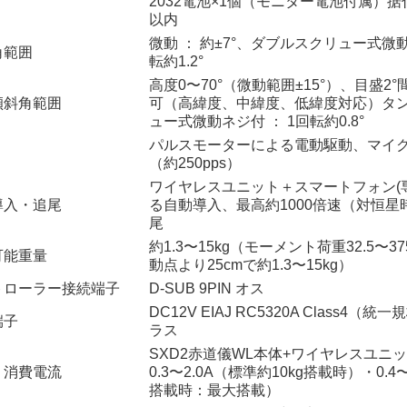
2032電池×1個（モニター電池付属）据
以内
微動 ： 約±7°、ダブルスクリュー式微動
角範囲
転約1.2°
高度0〜70°（微動範囲±15°）、目盛2
傾斜角範囲
可（高緯度、中緯度、低緯度対応）タ
ュー式微動ネジ付 ： 1回転約0.8°
パルスモーターによる電動駆動、マイ
（約250pps）
ワイヤレスユニット＋スマートフォン(
導入・追尾
る自動導入、最高約1000倍速（対恒星
尾
約1.3〜15kg（モーメント荷重32.5〜375
可能重量
動点より25cmで約1.3〜15kg）
トローラー接続端子
D-SUB 9PIN オス
DC12V EIAJ RC5320A Class4
端子
ラス
SXD2赤道儀WL本体+ワイヤレスユニット 
・消費電流
0.3〜2.0A（標準約10kg搭載時）・0.4〜
搭載時：最大搭載）