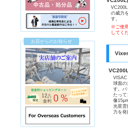
VC20
VC2
の威力
す。
※ご使用
してく
お店からのお知らせ
Vix
VC2
VISAC
球面の
す。バ
たって
像15
光星雲
力を発