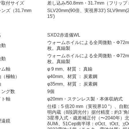
ツ取付サイズ
差し込み/50.8mm・31.7mm（フリッ
ンズ（31.7mm
SLV20mm(90倍、実視界33′) SLV9m
15′)
名
SXD2赤道儀WL
ウォームホイルによる全周微動・Φ72m
微動
枚。真鍮製
ウォームホイルによる全周微動・Φ72m
微動
枚。真鍮製
ーム軸
φ 9 mm、材質 ： 真鍮
軸（極軸）
φ40mm、材質 ： 炭素鋼
軸
φ35mm、材質 ： 炭素鋼
リング数
9個
イト軸
φ20mm・ステンレス製・本体収納式
仕様：5 倍20 mm（実視界10 °）、
明内蔵（8段調光付）据付精度：約3 ′
3星導入式・歳差補正付（〜2040年）
望遠鏡
δUMi、51Cep南半球：σOct、τOct、χ