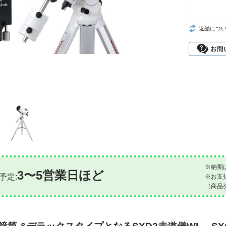
返品につ
※納期
3〜5営業日ほど
予定:
※お支
（商品