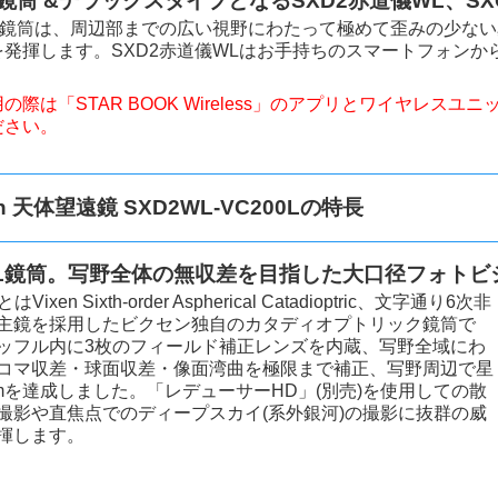
0L鏡筒 &デラックスタイプとなるSXD2赤道儀WL、SX
00L鏡筒は、周辺部までの広い視野にわたって極めて歪みの少な
を発揮します。SXD2赤道儀WLはお手持ちのスマートフォン
の際は「STAR BOOK Wireless」のアプリとワイヤレ
ださい。
en 天体望遠鏡 SXD2WL-VC200Lの特長
00L鏡筒。写野全体の無収差を目指した大口径フォトビジ
とはVixen Sixth-order Aspherical Catadioptric、文字通り6次非
主鏡を採用したビクセン独自のカタディオプトリック鏡筒で
ッフル内に3枚のフィールド補正レンズを内蔵、写野全域にわ
コマ収差・球面収差・像面湾曲を極限まで補正、写野周辺で星
μmを達成しました。「レデューサーHD」(別売)を使用しての散
撮影や直焦点でのディープスカイ(系外銀河)の撮影に抜群の威
揮します。