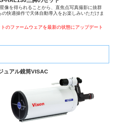
G-HAL130三脚のセット
い星像を得られることから、直焦点写真撮影に抜群
からの快適操作で天体自動導入をお楽しみいただけま
スユニットのファームウェアを最新の状態にアップデート
ュアル鏡筒VISAC