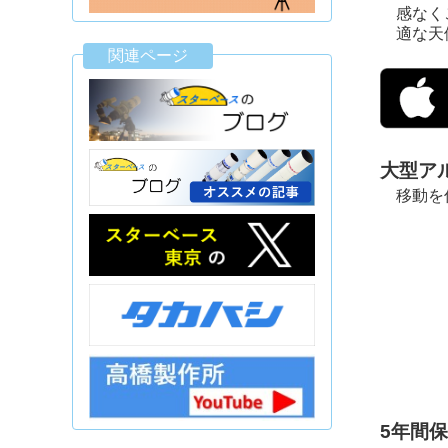
感なく
適な天
関連ページ
大型ア
移動を
5年間