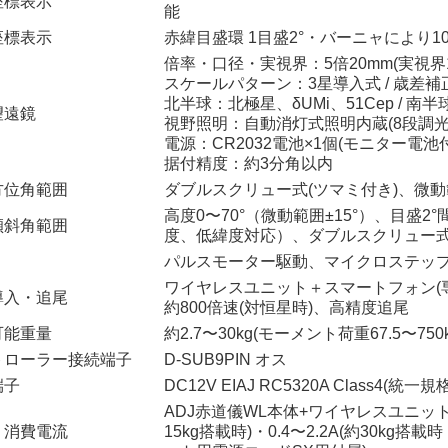
座標表示
能
座標表示
赤緯目盛環 1目盛2°・バーニャにより10'
倍率・口径・実視界：5倍20mm(実視界1
スケールパターン：3星導入式 / 歳差補正付
北半球：北極星、δUMi、51Cep / 南半球：
望遠鏡
視野照明：自動消灯式照明内蔵(8段調光
電源：CR2032電池×1個(モニター電池
据付精度：約3分角以内
方位角範囲
ダブルスクリュー式(ツマミ付き)、微動範囲
高度0〜70°（微動範囲±15°）、目盛
傾斜角範囲
度、低緯度対応）、ダブルスクリュー式(
パルスモーター駆動、マイクロステップレー
ワイヤレスユニット＋スマートフォン(
導入・追尾
約800倍速(対恒星時)、高精度追尾
可能重量
約2.7〜30kg(モーメント荷重67.5〜7
トローラー接続端子
D-SUB9PIN オス
端子
DC12V EIAJ RC5320A Class4(
ADJ赤道儀WL本体+ワイヤレスユニット：D
・消費電流
15kg搭載時)・0.4〜2.2A(約30kg搭