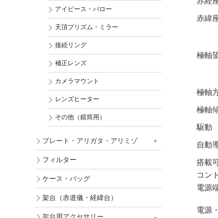
赤経
アイピース・バロー
赤緯
天頂プリズム・ミラー
接続リング
極軸
補正レンズ
カメラマウント
極軸
レンズヒーター
極軸
その他（鏡筒用）
駆動
プレート・アリガタ・アリミゾ
自動
フィルター
搭載
コン
ケース・バッグ
電源
架台（赤道儀・経緯台）
電源
架台用アクセサリー