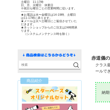
土曜日 11-17時
日、月、火曜日 休業日
※祝日も曜日ごとの営業時間に従います。
--------------
★お電話は水〜金曜日は14-19時、土曜日
は11-17時に承ります。
★メールは火〜土曜日にご返信させていた
だきます。
★ネットショップからのご注文は24時間承
ります。
（システムメンテナンス時を除く）
赤道儀の
クラス
ールで
商品紹介
納期