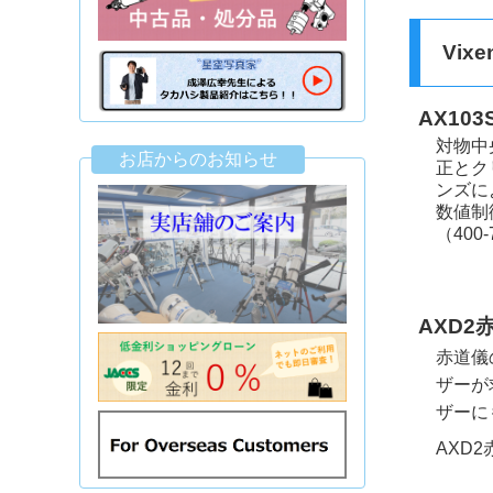
Vix
AX10
対物中
お店からのお知らせ
正とク
ンズに
数値制御
（40
AXD2
赤道儀
ザーが
ザーに
AXD