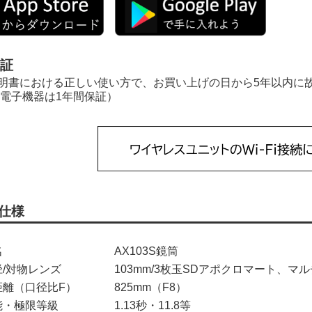
保証
明書における正しい使い方で、お買い上げの日から5年以内に
（電子機器は1年間保証）
仕様
名
AX103S鏡筒
/対物レンズ
103mm/3枚玉SDアポクロマート、マ
距離（口径比F）
825mm（F8）
能・極限等級
1.13秒・11.8等