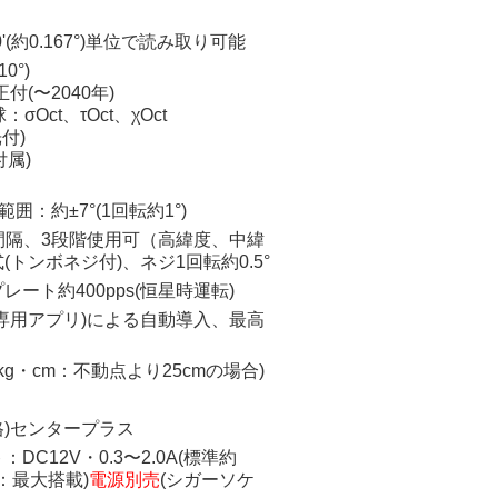
(約0.167°)単位で読み取り可能
0°)
(〜2040年)
σOct、τOct、χOct
付)
付属)
：約±7°(1回転約1°)
2°間隔、3段階使用可（高緯度、中緯
トンボネジ付)、ネジ1回転約0.5°
ト約400pps(恒星時運転)
専用アプリ)による自動導入、最高
50kg・cm：不動点より25cmの場合)
統一規格)センタープラス
C12V・0.3〜2.0A(標準約
載時：最大搭載)
電源別売
(シガーソケ