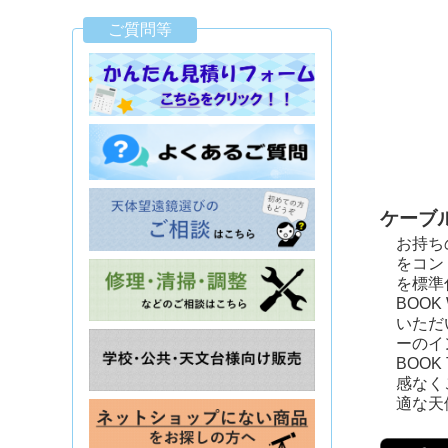
ご質問等
ケーブ
お持ち
をコン
を標準
BOOK
いただ
ーのイ
BOO
感なく
適な天