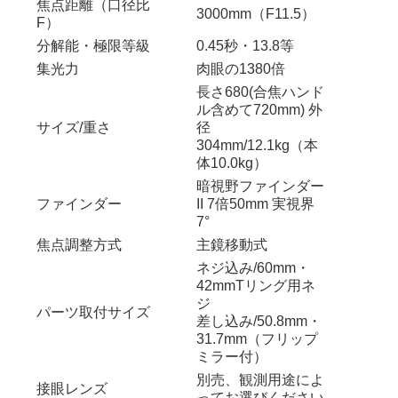
焦点距離（口径比
3000mm（F11.5）
F）
分解能・極限等級
0.45秒・13.8等
集光力
肉眼の1380倍
長さ680(合焦ハンド
ル含めて720mm) 外
サイズ/重さ
径
304mm/12.1kg（本
体10.0kg）
暗視野ファインダー
ファインダー
II 7倍50mm 実視界
7°
焦点調整方式
主鏡移動式
ネジ込み/60mm・
42mmTリング用ネ
ジ
パーツ取付サイズ
差し込み/50.8mm・
31.7mm（フリップ
ミラー付）
別売、観測用途によ
接眼レンズ
ってお選びください