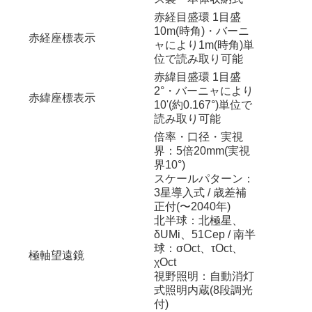
赤経目盛環 1目盛
10m(時角)・バーニ
赤経座標表示
ャにより1m(時角)単
位で読み取り可能
赤緯目盛環 1目盛
2°・バーニャにより
赤緯座標表示
10'(約0.167°)単位で
読み取り可能
倍率・口径・実視
界：5倍20mm(実視
界10°)
スケールパターン：
3星導入式 / 歳差補
正付(〜2040年)
北半球：北極星、
δUMi、51Cep / 南半
球：σOct、τOct、
極軸望遠鏡
χOct
視野照明：自動消灯
式照明内蔵(8段調光
付)