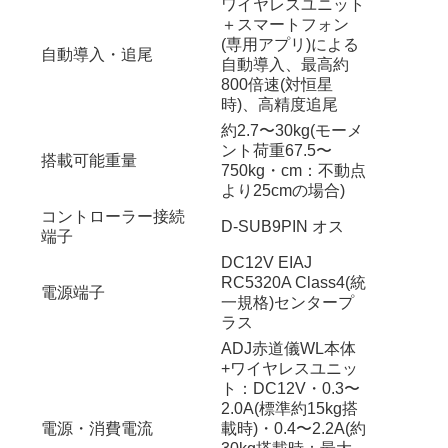
ワイヤレスユニット
＋スマートフォン
(専用アプリ)による
自動導入・追尾
自動導入、最高約
800倍速(対恒星
時)、高精度追尾
約2.7〜30kg(モーメ
ント荷重67.5〜
搭載可能重量
750kg・cm：不動点
より25cmの場合)
コントローラー接続
D-SUB9PIN オス
端子
DC12V EIAJ
RC5320A Class4(統
電源端子
一規格)センタープ
ラス
ADJ赤道儀WL本体
+ワイヤレスユニッ
ト：DC12V・0.3〜
2.0A(標準約15kg搭
電源・消費電流
載時)・0.4〜2.2A(約