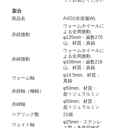
架台
商品名
AXD2赤道儀WL
ウォームホイールに
よる全周微動、
赤経微動
φ135mm・歯数270
山、材質：真鍮
ウォームホイールに
よる全周微動、
赤緯微動
φ108mm・歯数216
山、材質：真鍮
φ14.5mm、材質：
ウォーム軸
真鍮
φ50mm、材質：
赤経軸（極軸）
超々ジュラルミン
φ50mm、材質：
赤緯軸
超々ジュラルミン
ベアリング数
21個
φ25mm・ステンレ
ウェイト軸
ス製・本体収納式