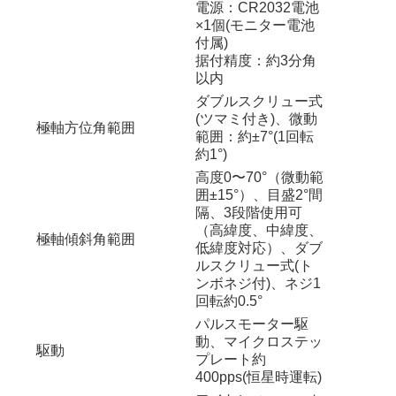
電源：CR2032電池
×1個(モニター電池
付属)
据付精度：約3分角
以内
ダブルスクリュー式
(ツマミ付き)、微動
極軸方位角範囲
範囲：約±7°(1回転
約1°)
高度0〜70°（微動範
囲±15°）、目盛2°間
隔、3段階使用可
（高緯度、中緯度、
極軸傾斜角範囲
低緯度対応）、ダブ
ルスクリュー式(ト
ンボネジ付)、ネジ1
回転約0.5°
パルスモーター駆
動、マイクロステッ
駆動
プレート約
400pps(恒星時運転)