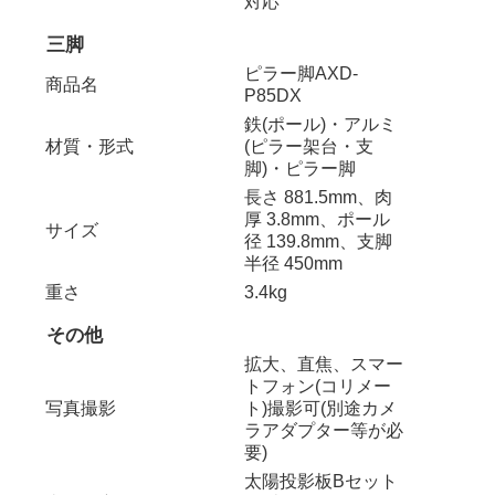
対応
三脚
ピラー脚AXD-
商品名
P85DX
鉄(ポール)・アルミ
材質・形式
(ピラー架台・支
脚)・ピラー脚
長さ 881.5mm、肉
厚 3.8mm、ポール
サイズ
径 139.8mm、支脚
半径 450mm
重さ
3.4kg
その他
拡大、直焦、スマー
トフォン(コリメー
写真撮影
ト)撮影可(別途カメ
ラアダプター等が必
要)
太陽投影板Bセット