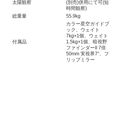
太陽観察
(別売)併用にて可(短
時間観察)
総重量
55.9kg
カラー星空ガイドブ
ック、ウェイト
7kg×1個、ウェイト
付属品
1.5kg×1個、暗視野
ファインダーII 7倍
50mm 実視界7°、フ
リップミラー