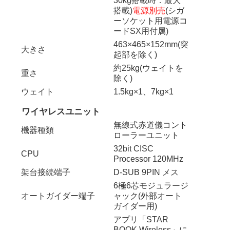
30kg搭載時：最大
搭載)
電源別売
(シガ
ーソケット用電源コ
ードSX用付属)
463×465×152mm(突
大きさ
起部を除く)
約25kg(ウェイトを
重さ
除く)
ウェイト
1.5kg×1、7kg×1
ワイヤレスユニット
無線式赤道儀コント
機器種類
ローラーユニット
32bit CISC
CPU
Processor 120MHz
架台接続端子
D-SUB 9PIN メス
6極6芯モジュラージ
オートガイダー端子
ャック(外部オート
ガイダー用)
アプリ「STAR
BOOK Wireless」に