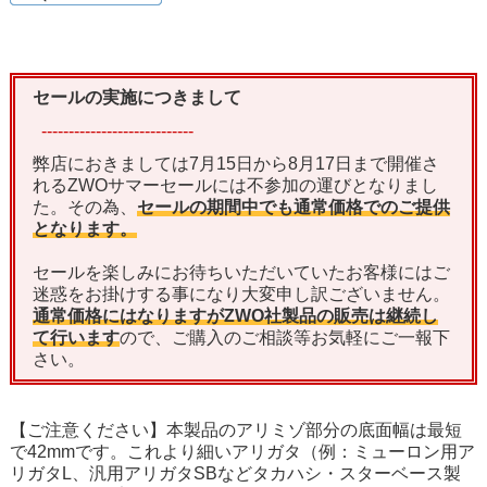
セールの実施につきまして
----------------------------
弊店におきましては7月15日から8月17日まで開催さ
れるZWOサマーセールには不参加の運びとなりまし
た。その為、
セールの期間中でも通常価格でのご提供
となります。
セールを楽しみにお待ちいただいていたお客様にはご
迷惑をお掛けする事になり大変申し訳ございません。
通常価格にはなりますがZWO社製品の販売は継続し
て行います
ので、ご購入のご相談等お気軽にご一報下
さい。
【ご注意ください】本製品のアリミゾ部分の底面幅は最短
で42mmです。これより細いアリガタ（例：ミューロン用ア
リガタL、汎用アリガタSBなどタカハシ・スターベース製