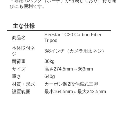
・専用のバッグ（ポーチ）が付属しており、持ち運
びにも便利です。
主な仕様
Seestar TC20 Carbon Fiber
商品名
Tripod
本体取付ネ
3/8インチ（カメラ用太ネジ）
ジ
耐荷重
30kg
サイズ
高さ274.5mm⇔363mm
重さ
640g
材質・形式
カーボン製2段伸縮式三脚
設置範囲
最小164.5mm⇔最大242.5mm