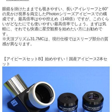
眼鏡を掛けたままでも覗きやすい、長いアイレリーフと60°
の見かけ視界を両立したPhotonシリーズアイピースでの構
成です。最高倍率はやや控えめ（148倍）ですが、このくら
いがどなたにでも使いやすい最高倍率でしょう。まずは気
軽に、それでも快適に星空観察を始めたい方にお勧めで
す。
※天頂プリズム31.7MCは、現行仕様ではスリーブ部分の質
感が異なります。
【アイピースセットB】始めやすい！国産アイピース2本セ
ット