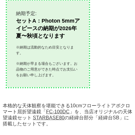
納期予定:
セットA：Photon 5mmア
イピースの納期が2026年
夏〜秋頃となります
※納期は流動的なため目安となりま
す。
※納期が早まる場合もございます。お
品物のご用意ができた時点でお支払い
をお願い申し上げます。
本格的な天体観察を堪能できる10cmフローライトアポクロ
マート屈折望遠鏡「
FC-100DC
」を、当店オリジナルの天体
望遠鏡セット
STARBASE80
の経緯台部分「経緯台SB」に
搭載したセットです。