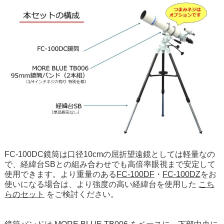
FC-100DC鏡筒は口径10cmの屈折望遠鏡としては軽量なの
で、経緯台SBとの組み合わせでも高倍率眼視まで安定して
使用できます。より重量のある
FC-100DF
・
FC-100DZ
をお
使いになる場合は、より強度の高い経緯台を使用した
こち
らのセット
をご検討ください。