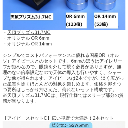
・
天頂プリズム31.7MC
・
オリジナル OR 6mm
・
オリジナル OR 14mm
シンプルでコストパフォーマンスに優れる国産OR（オル
ソ）アイピースとのセットです。6mmのほうはアイレリー
フが短めなので、眼鏡を外して覗く必要がありますが、無
理のない倍率設定なので天体の導入も行いやすく、シャー
プな像が得られます。アイピースは2本ですが、淡く広がっ
た星雲を除くほとんどの対象を楽しめます。価格を抑えつ
つ要所はしっかり押さえた、侮れないセット構成です。
※天頂プリズム31.7MCは、現行仕様ではスリーブ部分の質
感が異なります。
【アイピースセットC】広い視野で大満足！2本セット